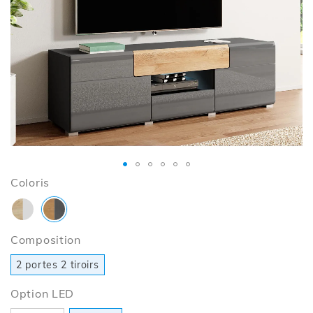
la
galerie
d’images
Passer
Coloris
au
début
de
Composition
la
Galerie
2 portes 2 tiroirs
d’images
Option LED