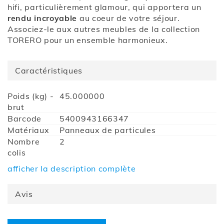
hifi, particulièrement glamour, qui apportera un
rendu incroyable
au coeur de votre séjour.
Associez-le aux autres meubles de la collection
TORERO pour un ensemble harmonieux.
Caractéristiques
Caractéristiques
Poids (kg) -
45.000000
brut
Barcode
5400943166347
Matériaux
Panneaux de particules
Nombre
2
colis
Garantie
2 ans (+ prolongation possible)
afficher la description complète
Montage
A monter soi-même à l’aide de la
notice de montage
Avis
Hauteur
47
(cm)
Profondeur
39